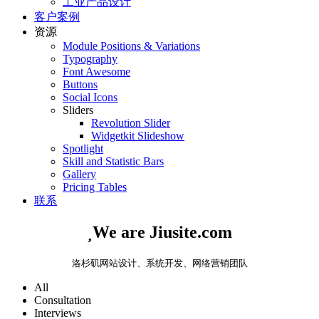
工业产品设计
客户案例
资源
Module Positions & Variations
Typography
Font Awesome
Buttons
Social Icons
Sliders
Revolution Slider
Widgetkit Slideshow
Spotlight
Skill and Statistic Bars
Gallery
Pricing Tables
联系

We are Jiusite.com
洛杉矶网站设计、系统开发、网络营销团队
All
Consultation
Interviews