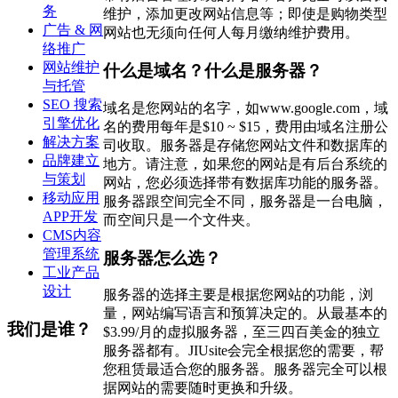
务
维护，添加更改网站信息等；即使是购物类型
广告 & 网
网站也无须向任何人每月缴纳维护费用。
络推广
网站维护
什么是域名？什么是服务器？
与托管
SEO 搜索
域名是您网站的名字，如www.google.com，域
引擎优化
名的费用每年是$10 ~ $15，费用由域名注册公
解决方案
司收取。服务器是存储您网站文件和数据库的
品牌建立
地方。请注意，如果您的网站是有后台系统的
与策划
网站，您必须选择带有数据库功能的服务器。
移动应用
服务器跟空间完全不同，服务器是一台电脑，
APP开发
而空间只是一个文件夹。
CMS内容
管理系统
服务器怎么选？
工业产品
设计
服务器的选择主要是根据您网站的功能，浏
量，网站编写语言和预算决定的。从最基本的
我们是谁？
$3.99/月的虚拟服务器，至三四百美金的独立
服务器都有。JIUsite会完全根据您的需要，帮
您租赁最适合您的服务器。服务器完全可以根
据网站的需要随时更换和升级。