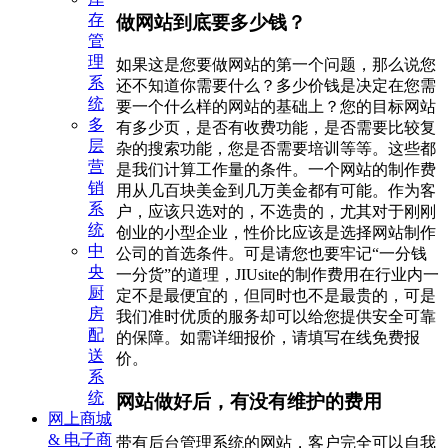
存
做网站到底要多少钱？
管
理
如果这是您要做网站的第一个问题，那么说您
系
还不知道你需要什么？多少价钱是决定在您需
统
要一个什么样的网站的基础上？您的目标网站
多
有多少页，是否有收费功能，是否需要比较复
层
杂的搜索功能，您是否需要培训等等。这些都
营
是我们计算工作量的条件。一个网站的制作费
销
用从几百块美金到几万美金都有可能。作为客
系
户，应该只选对的，不选贵的，尤其对于刚刚
统
创业的小型企业，性价比应该是选择网站制作
中
公司的首选条件。可是请您也要牢记“一分钱
央
一分货”的道理，JIUsite的制作费用在行业内一
厨
定不是最便宜的，但同时也不是最贵的，可是
房
我们准时优质的服务却可以给您提供安全可靠
配
的保障。如需详细报价，请填写在线免费报
送
价。
系
统
网站做好后，有没有维护的费用
网上商城
& 电子商
带有后台管理系统的网站，客户完全可以自我