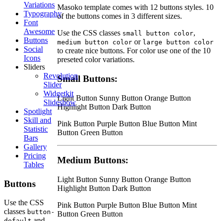
Variations
Masoko template comes with 12 buttons styles. 10
Typography
of the buttons comes in 3 different sizes.
Font
Awesome
Use the CSS classes
,
small button color
Buttons
or
medium button color
large button color
Social
to create nice buttons. For color use one of the 10
Icons
preseted color variations.
Sliders
Revolution
Small Buttons:
Slider
Widgetkit
Light Button
Sunny Button
Orange Button
Slideshow
Highlight Button
Dark Button
Spotlight
Skill and
Pink Button
Purple Button
Blue Button
Mint
Statistic
Button
Green Button
Bars
Gallery
Pricing
Medium Buttons:
Tables
Light Button
Sunny Button
Orange Button
Buttons
Highlight Button
Dark Button
Use the CSS
Pink Button
Purple Button
Blue Button
Mint
classes
button-
Button
Green Button
and
default