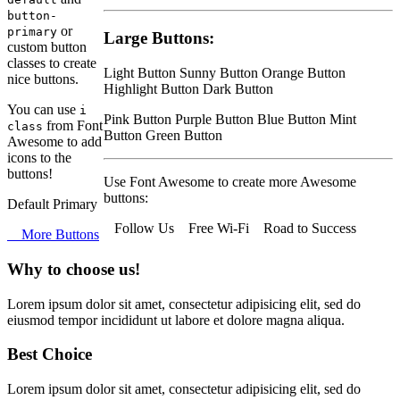
button-
or
primary
Large Buttons:
custom button
classes to create
Light Button
Sunny Button
Orange Button
nice buttons.
Highlight Button
Dark Button
You can use
i
Pink Button
Purple Button
Blue Button
Mint
from Font
class
Button
Green Button
Awesome to add
icons to the
buttons!
Use Font Awesome to create more Awesome
buttons:
Default
Primary
Follow Us
Free Wi-Fi
Road to Success
More Buttons
Why
to choose us!
Lorem ipsum dolor sit amet, consectetur adipisicing elit, sed do
eiusmod tempor incididunt ut labore et dolore magna aliqua.
Best
Choice
Lorem ipsum dolor sit amet, consectetur adipisicing elit, sed do