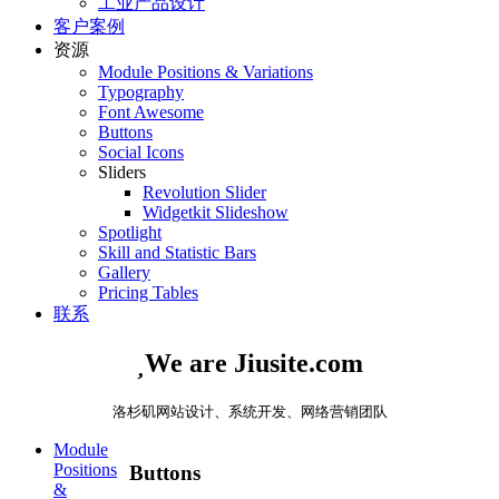
工业产品设计
客户案例
资源
Module Positions & Variations
Typography
Font Awesome
Buttons
Social Icons
Sliders
Revolution Slider
Widgetkit Slideshow
Spotlight
Skill and Statistic Bars
Gallery
Pricing Tables
联系

We are Jiusite.com
洛杉矶网站设计、系统开发、网络营销团队
Module
Positions
Buttons
&